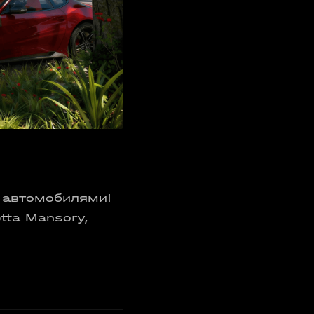
 автомобилями!
tta Mansory,