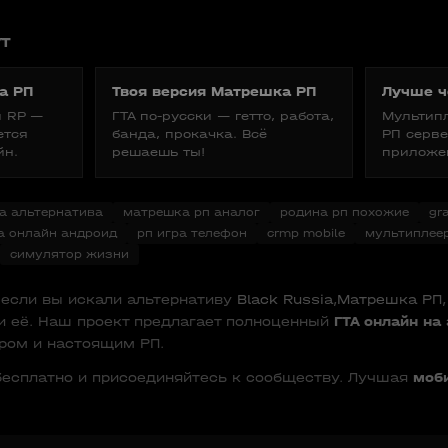
Т
а РП
Твоя версия Матрешка РП
Лучше ч
и RP —
ГТА по-русски — гетто, работа,
Мультипл
ется
банда, прокачка. Всё
РП серве
йн.
решаешь ты!
приложе
ia альтернатива
матрешка рп аналог
родина рп похожие
gr
а онлайн андроид
рп игра телефон
crmp mobile
мультиплеер
симулятор жизни
если вы искали альтернативу
Black Russia
,
Матрешка РП
 её. Наш проект предлагает полноценный
ГТА онлайн на
ром и настоящим РП.
есплатно и присоединяйтесь к сообществу. Лучшая
моби