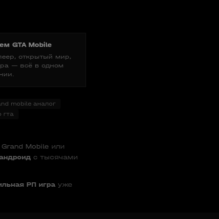
ем GTA Mobile
еер, открытый мир,
ра — всё в одном
нии.
and mobile аналог
 гта
,
Grand Mobile
или
 андроид
с тысячами
льная РП игра
уже