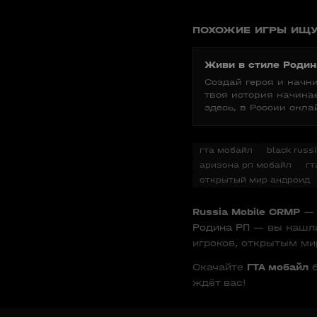
ПОХОЖИЕ ИГРЫ ИЩУ
Живи в стиле Родин
Создай героя и начн
твоя история начина
здесь, в России онла
гта мобайл
black russ
аризона рп мобайл
гт
открытый мир андроид
Russia Mobile CRMP
— 
Родина РП
— вы нашли
игроков, открытым ми
Скачайте
ГТА мобайл
б
ждёт вас!