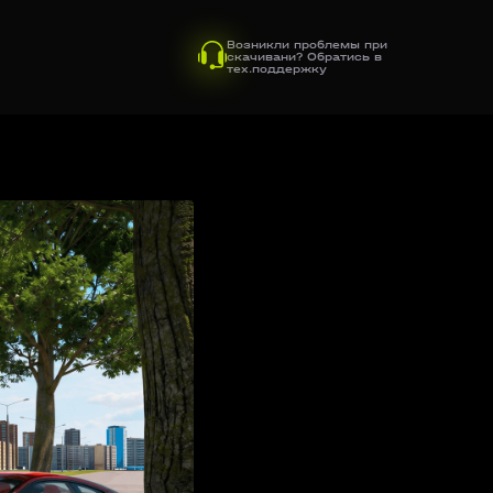
Возникли проблемы при
скачивани? Обратись в
тех.поддержку